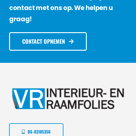
contact met ons op. We helpen u
graag!
CONTACT OPNEMEN
06-83185356