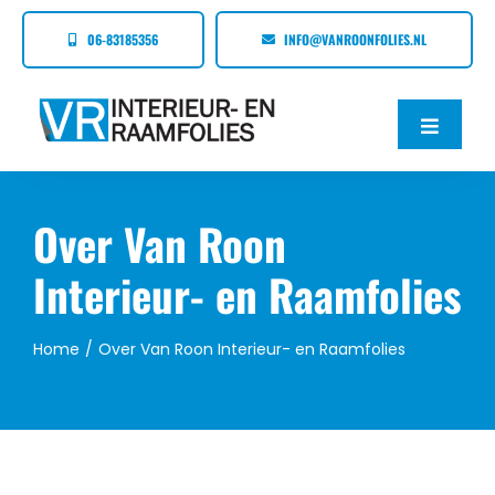
Ga
06-83185356
INFO@VANROONFOLIES.NL
naar
inhoud
Toggle
Naviga
Home
Over Van Roon
Over Van Roon Folies
Interieur- en Raamfolies
Diensten
Home
Over Van Roon Interieur- en Raamfolies
Nieuws
Contact