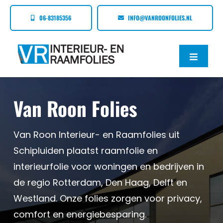
Ga
06-83185356
INFO@VANROONFOLIES.NL
naar
inhoud
Toggle
Naviga
Home
Van Roon Folies
Over Van Roon Folies
Van Roon Interieur- en Raamfolies uit
Diensten
Schipluiden plaatst raamfolie en
interieurfolie voor woningen en bedrijven in
Nieuws
de regio Rotterdam, Den Haag, Delft en
Westland. Onze folies zorgen voor privacy,
comfort en energiebesparing.
Contact