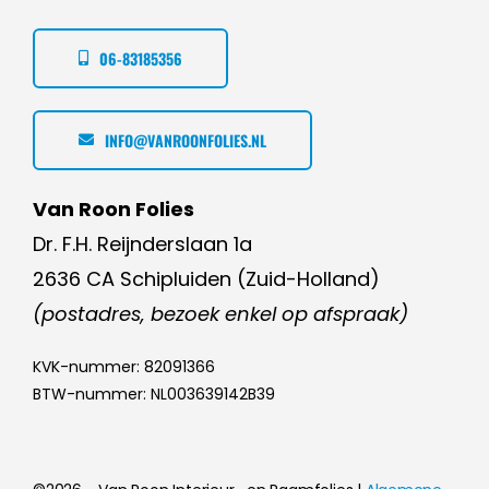
06-83185356
INFO@VANROONFOLIES.NL
Van Roon Folies
Dr. F.H. Reijnderslaan 1a
2636 CA Schipluiden (Zuid-Holland)
(postadres, bezoek enkel op afspraak)
KVK-nummer: 82091366
BTW-nummer: NL003639142B39