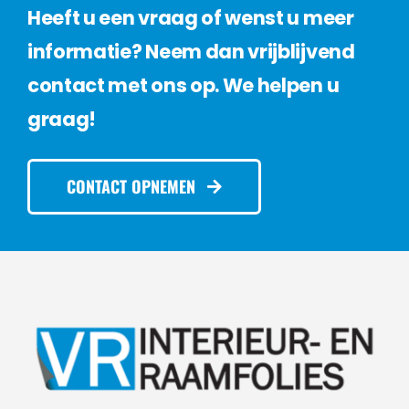
Heeft u een vraag of wenst u meer
informatie? Neem dan vrijblijvend
contact met ons op. We helpen u
graag!
CONTACT OPNEMEN