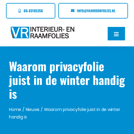
Ga
06-83185356
INFO@VANROONFOLIES.NL
naar
inhoud
Toggle
Naviga
Home
Waarom privacyfolie
Over Van Roon Folies
juist in de winter handig
is
Diensten
Nieuws
Home
/
Nieuws
/ Waarom privacyfolie juist in de winter
handig is
Contact