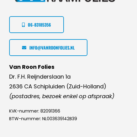
06-83185356
INFO@VANROONFOLIES.NL
Van Roon Folies
Dr. F.H. Reijnderslaan 1a
2636 CA Schipluiden (Zuid-Holland)
(postadres, bezoek enkel op afspraak)
KVK-nummer: 82091366
BTW-nummer: NL003639142B39